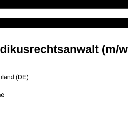
dukte
Nachhaltigkeit
News
#meetröhm
Karrie
ndikusrechtsanwalt (m/w
hland (DE)
ne