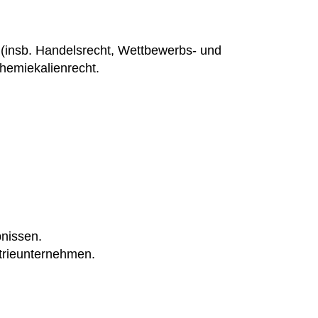
n (insb. Handelsrecht, Wettbewerbs- und
Chemiekalienrecht.
bnissen.
strieunternehmen.